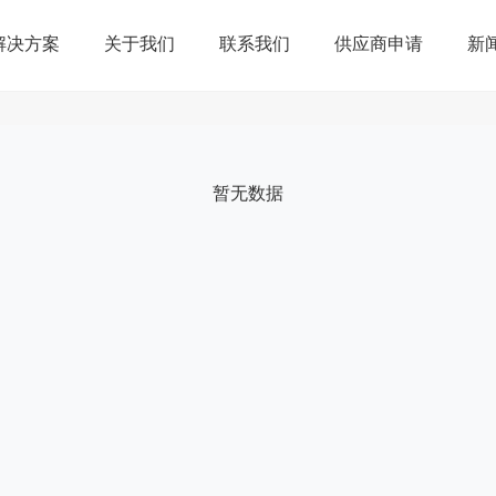
解决方案
关于我们
联系我们
供应商申请
新
大家都在搜
商用
测试
暂无数据
cn
218
EM-218-NP15CM-PRO-T
EM-218-NP13CM-PRO-R